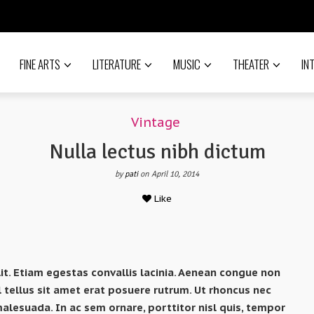
FINE ARTS
LITERATURE
MUSIC
THEATER
IN
Vintage
Nulla lectus nibh dictum
by
pati
on April 10, 2014
Like
it. Etiam egestas convallis lacinia. Aenean congue non
l tellus sit amet erat posuere rutrum. Ut rhoncus nec
lesuada. In ac sem ornare, porttitor nisl quis, tempor