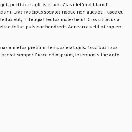
et, porttitor sagittis ipsum. Cras eleifend blandit
idunt. Cras faucibus sodales neque non aliquet. Fusce eu
llus elit, in feugiat lectus molestie ut. Cras ut lacus a
tae tellus pulvinar hendrerit. Aenean a velit at sapien
as a metus pretium, tempus erat quis, faucibus risus.
placerat semper. Fusce odio ipsum, interdum vitae ante