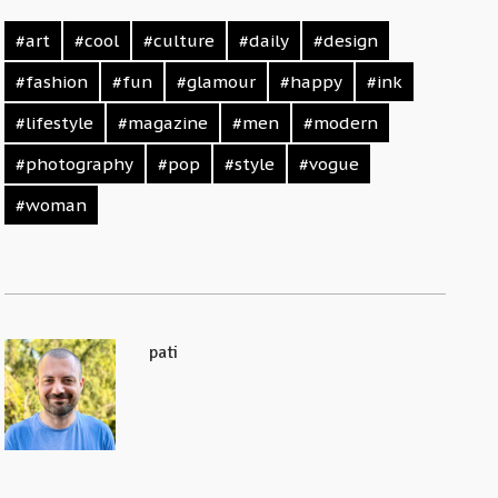
#art
#cool
#culture
#daily
#design
#fashion
#fun
#glamour
#happy
#ink
#lifestyle
#magazine
#men
#modern
#photography
#pop
#style
#vogue
#woman
pati