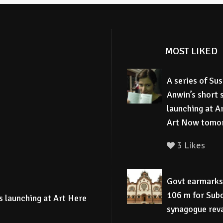
MOST LIKED
A series of Su
Anwin’s short s
launching at A
Art Now tomo
3 Likes
Govt earmark
106 m for Sub
is launching at Art Here
synagogue re