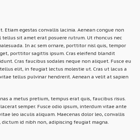
it. Etiam egestas convallis lacinia. Aenean congue non
l tellus sit amet erat posuere rutrum. Ut rhoncus nec
lesuada. In ac sem ornare, porttitor nisl quis, tempor
et, porttitor sagittis ipsum. Cras eleifend blandit
idunt. Cras faucibus sodales neque non aliquet. Fusce eu
llus elit, in feugiat lectus molestie ut. Cras ut lacus a
tae tellus pulvinar hendrerit. Aenean a velit at sapien
as a metus pretium, tempus erat quis, faucibus risus.
placerat semper. Fusce odio ipsum, interdum vitae ante
itae leo iaculis aliquam. Maecenas dolor leo, convallis
bh, dictum id nibh non, adipiscing feugiat magna.