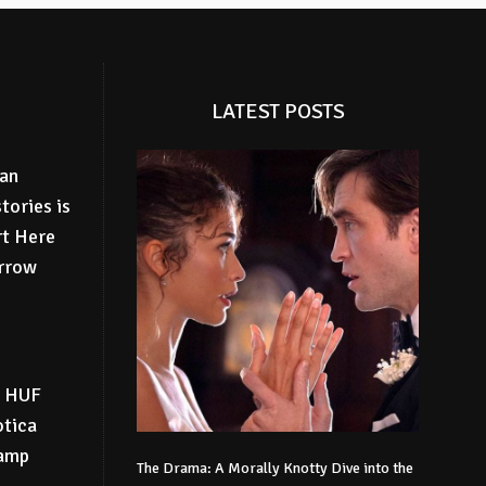
LATEST POSTS
san
tories is
rt Here
rrow
s HUF
otica
vamp
The Drama: A Morally Knotty Dive into the