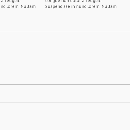
a feugiat.
congue non dolor a feugiat.
unc lorem. Nullam
Suspendisse in nunc lorem. Nullam
et erat posuere
vel tellus sit amet erat posuere
us nec metus et
rutrum. Ut rhoncus nec metus et
ehicula malesuada
tempor. Mauris vehicula malesuada
. In ac sem ornare,
eros in malesuada. In ac sem ornare,
is, tempor…
porttitor nisl quis, tempor…
nec sodales